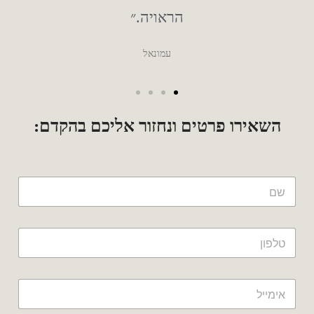
ו
א
הראויה.״
ד
ם
עמונאל
השאירו פרטים ונחזור אליכם בהקדם: