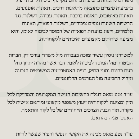
משרדנו מתמחה בתביעות בתחום נזקי גוף וביטוח לרבות ייצוג
בתביעות פיצויים כתוצאה מתאונות דרכים, תאונות אופנועים,
תאונות באוטובוס, תאונות ברכבת, תאונות עבודה, רשלנות נגד
הרשויות השונות וגופים ציבוריים, רשלנות רפואית, תאונות
תלמידים, וייצוג בוועדות רפואיות של המוסד לביטוח לאומי, והיא
מציעה שירותים מקצועיים ואיכותיים ללקוחותיה.
למשרדנו ניסיון עשיר ומוכח בעבודה מול משרדי עורכי דין, חברות
הביטוח ומול המוסד לביטוח לאומי, דבר אשר מהווה יתרון גדול
בעת בחינת נתוני התיק, בניית האסטרטגיה המשפטית הנכונה
וניהול התביעה מול הגורמים הרלוונטיים.
עו"ד נטע מואס דוגלת בחשיבות הגישה המקצועית והמדויקת לכל
תיק ומציעה ללקוחותיה ייעוץ משפטי מקצועי ומותאם אישית לכל
מקרה, תוך הבנת הצרכים הייחודיים של כל לקוח והתאמת
האסטרטגיה בהתאם.
עו"ד נטע מואס מבינה את הקושי הנפשי והפיזי שעשוי להיות